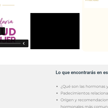
Privacidad
.
Lo que encontrarás en es
¿Qué son las hormonas y
Padecimientos relaciona
Orígen y recomendaciones
hormonales más comun