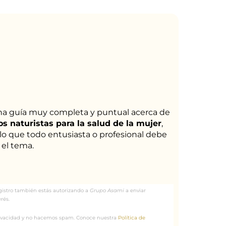
na guía muy completa y puntual acerca de
s naturistas para la salud de la mujer
,
lo que todo entusiasta o profesional debe
 el tema.
egistro también estás autorizando a
Grupo Asami
a enviar
rés.
ivacidad y no hacemos spam. Conoce nuestra
Política de