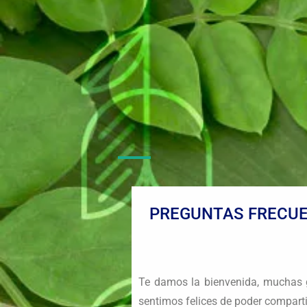
PREGUNTAS FRECUE
Te damos la bienvenida, muchas g
sentimos felices de poder comparti