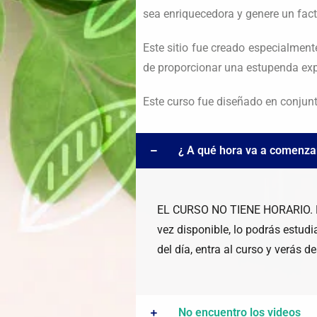
sea enriquecedora y genere un fact
Este sitio fue creado especialment
de proporcionar una estupenda exp
Este curso fue diseñado en conjun
¿ A qué hora va a comenzar
EL CURSO NO TIENE HORARIO. Reci
vez disponible, lo podrás estudia
del día, entra al curso y verás 
No encuentro los videos