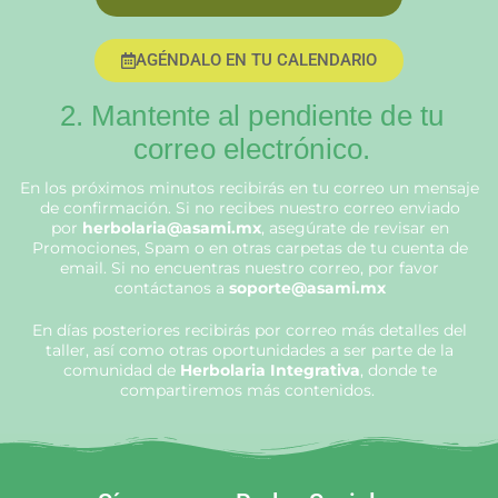
AGÉNDALO EN TU CALENDARIO
2. Mantente al pendiente de tu
correo electrónico.
En los próximos minutos recibirás en tu correo un mensaje
de confirmación. Si no recibes nuestro correo enviado
por
herbolaria@asami.mx
, asegúrate de revisar en
Promociones, Spam o en otras carpetas de tu cuenta de
email. Si no encuentras nuestro correo, por favor
contáctanos a
soporte@asami.mx
En días posteriores recibirás por correo más detalles del
taller, así como otras oportunidades a ser parte de la
comunidad de
Herbolaria Integrativa
, donde te
compartiremos más contenidos.