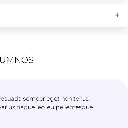
LUMNOS
alesuada semper eget non tellus.
“Eu orc
varius neque leo, eu pellentesque
digniss
praesen