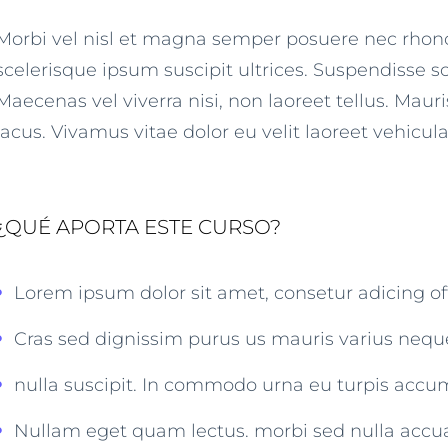
Morbi vel nisl et magna semper posuere nec rhoncu
scelerisque ipsum suscipit ultrices. Suspendisse sc
Maecenas vel viverra nisi, non laoreet tellus. Mauris
lacus. Vivamus vitae dolor eu velit laoreet vehicu
¿QUÉ APORTA ESTE CURSO?
Lorem ipsum dolor sit amet, consetur adicing off
Cras sed dignissim purus us mauris varius nequ
nulla suscipit. In commodo urna eu turpis acc
Nullam eget quam lectus. morbi sed nulla acc