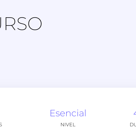
URSO
Esencial
S
NIVEL
D