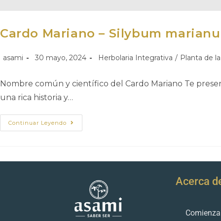
Cardo Mariano – Silybum marianum
asami
30 mayo, 2024
Herbolaria Integrativa
/
Planta de l
Nombre común y científico del Cardo Mariano Te presen
una rica historia y…
Continuar Leyendo
Acerca d
Comienza