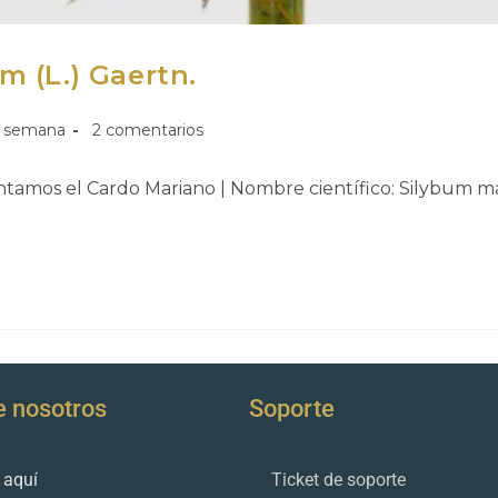
 (L.) Gaertn.
a semana
2 comentarios
tamos el Cardo Mariano | Nombre científico: Silybum ma
e nosotros
Soporte
 aquí
Ticket de soporte