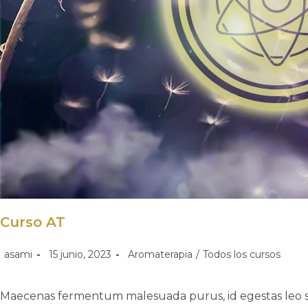
Curso AT
asami
15 junio, 2023
Aromaterapia
/
Todos los cursos
Maecenas fermentum malesuada purus, id egestas leo scel