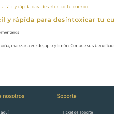
il y rápida para desintoxicar tu c
omentarios
ña, manzana verde, apio y limón. Conoce sus beneficios,
e nosotros
Soporte
 aquí
Ticket de soporte