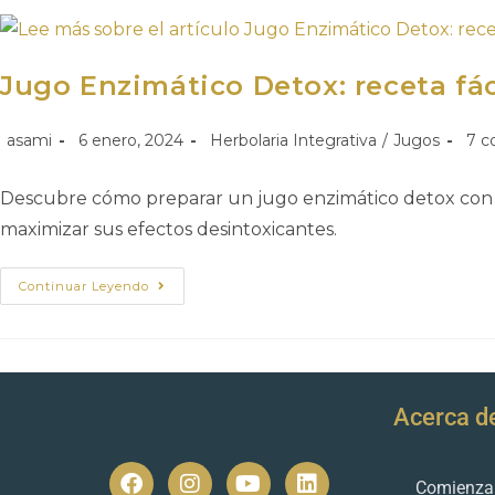
Jugo Enzimático Detox: receta fác
asami
6 enero, 2024
Herbolaria Integrativa
/
Jugos
7 c
Descubre cómo preparar un jugo enzimático detox con pi
maximizar sus efectos desintoxicantes.
Continuar Leyendo
Acerca d
Comienza