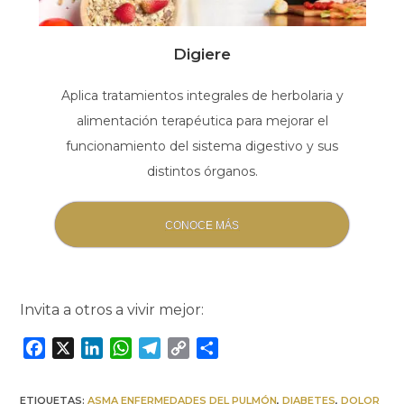
Digiere
Aplica tratamientos integrales de herbolaria y
alimentación terapéutica para mejorar el
funcionamiento del sistema digestivo y sus
distintos órganos.
CONOCE MÁS
Invita a otros a vivir mejor:
F
X
L
W
T
C
C
a
i
h
e
o
o
c
n
a
l
p
m
ETIQUETAS:
ASMA ENFERMEDADES DEL PULMÓN
,
DIABETES
,
DOLOR