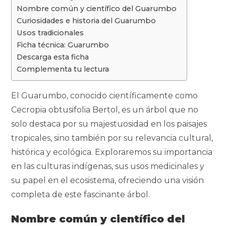
e
k
t
e
y
p
Nombre común y científico del Guarumbo
b
e
s
g
L
a
Curiosidades e historia del Guarumbo
o
d
A
r
i
r
Usos tradicionales
o
I
p
a
n
t
Ficha técnica: Guarumbo
k
n
p
m
k
i
Descarga esta ficha
r
Complementa tu lectura
El Guarumbo, conocido científicamente como
Cecropia obtusifolia Bertol, es un árbol que no
solo destaca por su majestuosidad en los paisajes
tropicales, sino también por su relevancia cultural,
histórica y ecológica. Exploraremos su importancia
en las culturas indígenas, sus usos medicinales y
su papel en el ecosistema, ofreciendo una visión
completa de este fascinante árbol.
Nombre común y científico
del