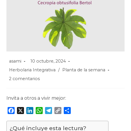
asami
10 octubre, 2024
Herbolaria Integrativa
/
Planta de la semana
2 comentarios
Invita a otros a vivir mejor:
F
X
L
W
T
C
C
a
i
h
e
o
o
c
n
a
l
p
m
¿Qué incluye esta lectura?