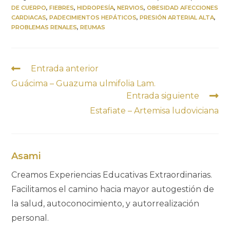
e
k
t
e
y
p
DE CUERPO
,
FIEBRES
,
HIDROPESÍA
,
NERVIOS
,
OBESIDAD AFECCIONES
b
e
s
g
L
a
CARDIACAS
,
PADECIMIENTOS HEPÁTICOS
,
PRESIÓN ARTERIAL ALTA
,
PROBLEMAS RENALES
,
REUMAS
o
d
A
r
i
r
o
I
p
a
n
t
k
n
p
m
k
i
r
Entrada anterior
Guácima – Guazuma ulmifolia Lam.
Entrada siguiente
Estafiate – Artemisa ludoviciana
Asami
Creamos Experiencias Educativas Extraordinarias.
Facilitamos el camino hacia mayor autogestión de
la salud, autoconocimiento, y autorrealización
personal.