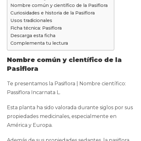
e
k
t
e
y
p
Nombre común y científico de la Pasiflora
b
e
s
g
L
a
Curiosidades e historia de la Pasiflora
o
d
A
r
i
r
Usos tradicionales
o
I
p
a
n
t
Ficha técnica: Pasiflora
k
n
p
m
k
i
Descarga esta ficha
r
Complementa tu lectura
Nombre común y científico
de la
Pasiflora
Te presentamos la Pasiflora | Nombre científico:
Passiflora Incarnata L.
Esta planta ha sido valorada durante siglos por sus
propiedades medicinales, especialmente en
América y Europa.
Además de sus propiedades sedantes, la pasiflora