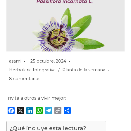
asami
25 octubre, 2024
Herbolaria Integrativa
/
Planta de la semana
8 comentarios
Invita a otros a vivir mejor:
F
X
L
W
T
C
C
a
i
h
e
o
o
c
n
a
l
p
m
¿Qué incluye esta lectura?