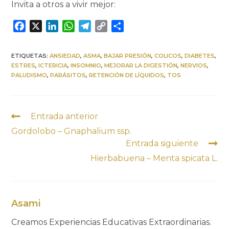
Invita a otros a vivir mejor:
F
X
L
W
T
C
C
a
i
h
e
o
o
c
n
a
l
p
m
ETIQUETAS:
ANSIEDAD
,
ASMA
,
BAJAR PRESIÓN
,
COLICOS
,
DIABETES
,
e
k
t
e
y
p
ESTRES
,
ICTERICIA
,
INSOMNIO
,
MEJORAR LA DIGESTIÓN
,
NERVIOS
,
b
e
s
g
L
a
PALUDISMO
,
PARÁSITOS
,
RETENCIÓN DE LÍQUIDOS
,
TOS
o
d
A
r
i
r
o
I
p
a
n
t
k
n
p
m
k
i
Entrada anterior
r
Gordolobo – Gnaphalium ssp.
Entrada siguiente
Hierbabuena – Menta spicata L.
Asami
Creamos Experiencias Educativas Extraordinarias.