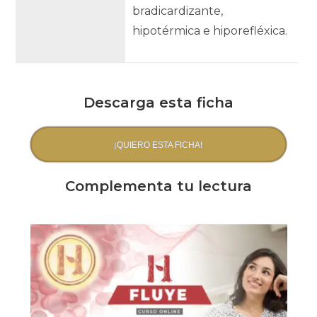
bradicardizante,
hipotérmica e hiporefléxica.
Descarga esta ficha
¡QUIERO ESTA FICHA!
Complementa tu lectura