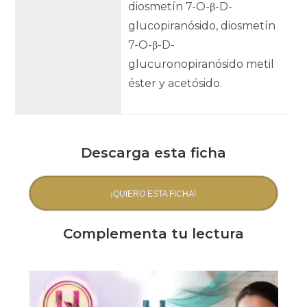
diosmetín 7-O-β-D-
glucopiranósido, diosmetín
7-O-β-D-
glucuronopiranósido metil
éster y acetósido.
Descarga esta ficha
¡QUIERO ESTA FICHA!
Complementa tu lectura