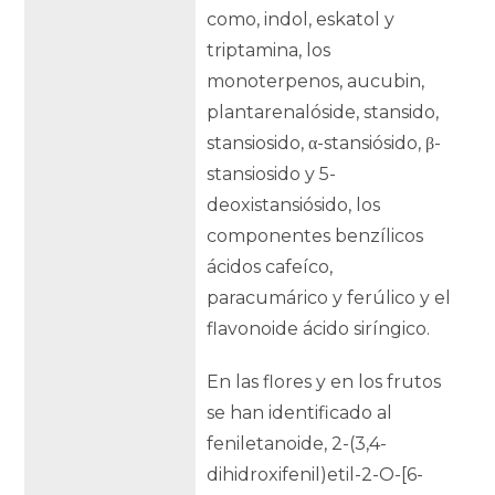
como, indol, eskatol y
triptamina, los
monoterpenos, aucubin,
plantarenalóside, stansido,
stansiosido, α-stansiósido, β-
stansiosido y 5-
deoxistansiósido, los
componentes benzílicos
ácidos cafeíco,
paracumárico y ferúlico y el
flavonoide ácido siríngico.
En las flores y en los frutos
se han identificado al
feniletanoide, 2-(3,4-
dihidroxifenil)etil-2-O-[6-