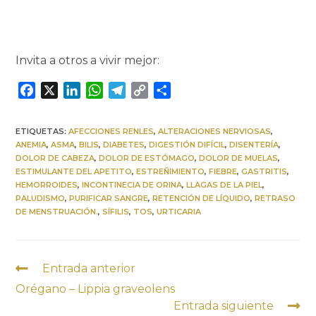
Invita a otros a vivir mejor:
F
X
L
W
T
C
C
a
i
h
e
o
o
c
n
a
l
p
m
ETIQUETAS:
AFECCIONES RENLES
,
ALTERACIONES NERVIOSAS
,
e
k
t
e
y
p
ANEMIA
,
ASMA
,
BILIS
,
DIABETES
,
DIGESTIÓN DIFÍCIL
,
DISENTERÍA
,
b
e
s
g
L
a
DOLOR DE CABEZA
,
DOLOR DE ESTÓMAGO
,
DOLOR DE MUELAS
,
ESTIMULANTE DEL APETITO
,
ESTREÑIMIENTO
,
FIEBRE
,
GASTRITIS
,
o
d
A
r
i
r
HEMORROIDES
,
INCONTINECIA DE ORINA
,
LLAGAS DE LA PIEL
,
o
I
p
a
n
t
PALUDISMO
,
PURIFICAR SANGRE
,
RETENCIÓN DE LÍQUIDO
,
RETRASO
k
n
p
m
k
i
DE MENSTRUACIÓN.
,
SÍFILIS
,
TOS
,
URTICARIA
r
Entrada anterior
Orégano – Lippia graveolens
Entrada siguiente