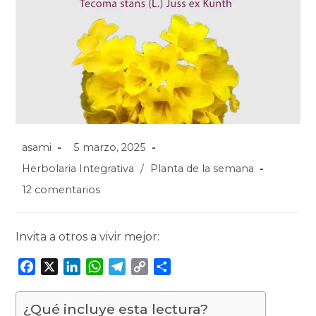
asami
5 marzo, 2025
Herbolaria Integrativa
/
Planta de la semana
12 comentarios
Invita a otros a vivir mejor:
F
X
L
W
T
C
C
a
i
h
e
o
o
c
n
a
l
p
m
¿Qué incluye esta lectura?