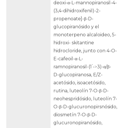
deoxi-α-L-mannopiranosil-4-
(3,4-dihidroxifenil)-2-
propenoate]-β-D-
glucopiranósido y el
monoterpeno alcaloideo, 5-
hidroxi- skitantine
hidrocloride, junto con 4-O-
E-cafeoil-α-L-
ramnopiranosil-(1 ́-˃3)-α/β-
D-glucopiranosa, E/Z-
acetósido, isoacetósido,
rutina, luteolín 7-O-β-D-
neohespridósido, luteolín 7-
O-β-D-glucuronopirsnósido,
diosmetín 7-O-β-D-
glucuronopiranósido,