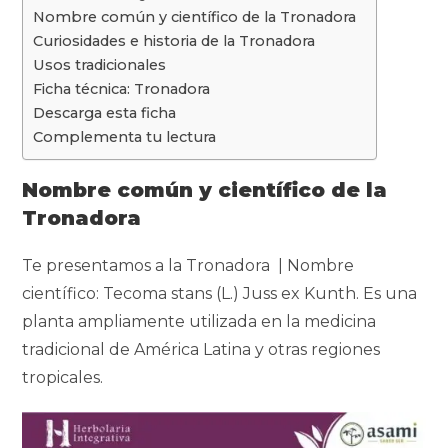
e
k
t
e
y
p
Nombre común y científico de la Tronadora
b
e
s
g
L
a
Curiosidades e historia de la Tronadora
o
d
A
r
i
r
Usos tradicionales
o
I
p
a
n
t
Ficha técnica: Tronadora
k
n
p
m
k
i
Descarga esta ficha
r
Complementa tu lectura
Nombre común y científico
de la
Tronadora
Te presentamos a la Tronadora | Nombre
científico:
Tecoma stans (L.) Juss ex Kunth
. Es una
planta ampliamente utilizada en la medicina
tradicional de América Latina y otras regiones
tropicales.