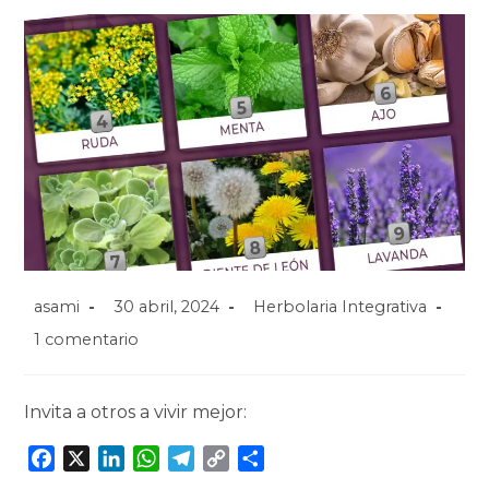
asami
30 abril, 2024
Herbolaria Integrativa
1 comentario
Invita a otros a vivir mejor:
F
X
L
W
T
C
C
a
i
h
e
o
o