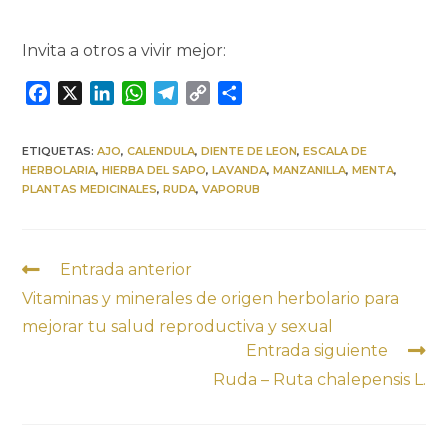
Invita a otros a vivir mejor:
F
X
L
W
T
C
C
a
i
h
e
o
o
c
n
a
l
p
m
ETIQUETAS:
AJO
,
CALENDULA
,
DIENTE DE LEON
,
ESCALA DE
e
k
t
e
y
p
HERBOLARIA
,
HIERBA DEL SAPO
,
LAVANDA
,
MANZANILLA
,
MENTA
,
b
e
s
g
L
a
PLANTAS MEDICINALES
,
RUDA
,
VAPORUB
o
d
A
r
i
r
o
I
p
a
n
t
k
n
p
m
k
i
Entrada anterior
r
Vitaminas y minerales de origen herbolario para
mejorar tu salud reproductiva y sexual
Entrada siguiente
Ruda – Ruta chalepensis L.