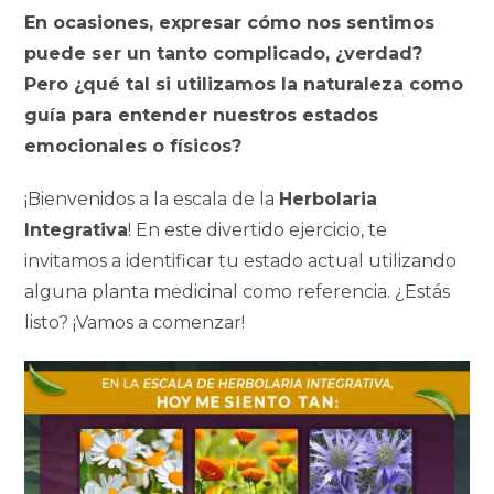
c
n
a
l
p
m
En ocasiones, expresar cómo nos sentimos
e
k
t
e
y
p
puede ser un tanto complicado, ¿verdad?
b
e
s
g
L
a
Pero ¿qué tal si utilizamos la naturaleza como
o
d
A
r
i
r
guía para entender nuestros estados
o
I
p
a
n
t
emocionales o físicos?
k
n
p
m
k
i
r
¡Bienvenidos a la escala de la
Herbolaria
Integrativa
! En este divertido ejercicio, te
invitamos a identificar tu estado actual utilizando
alguna planta medicinal como referencia. ¿Estás
listo? ¡Vamos a comenzar!