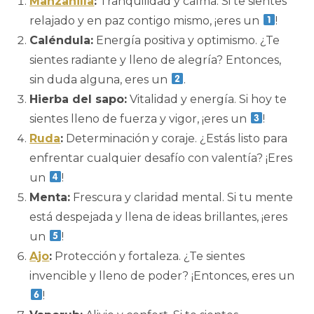
Manzanilla
:
Tranquilidad y calma. Si te sientes
relajado y en paz contigo mismo, ¡eres un
!
Caléndula:
Energía positiva y optimismo. ¿Te
sientes radiante y lleno de alegría? Entonces,
sin duda alguna, eres un
.
Hierba del sapo:
Vitalidad y energía. Si hoy te
sientes lleno de fuerza y vigor, ¡eres un
!
Ruda
:
Determinación y coraje. ¿Estás listo para
enfrentar cualquier desafío con valentía? ¡Eres
un
!
Menta:
Frescura y claridad mental. Si tu mente
está despejada y llena de ideas brillantes, ¡eres
un
!
Ajo
:
Protección y fortaleza. ¿Te sientes
invencible y lleno de poder? ¡Entonces, eres un
!