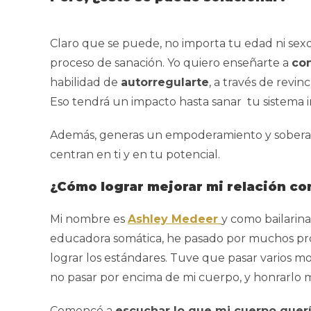
Claro que se puede, no importa tu edad ni sexo.
proceso de sanación. Yo quiero enseñarte a
con
habilidad de
autorregularte
, a través de revi
Eso tendrá un impacto hasta sanar tu sistema 
Además, generas un empoderamiento y soberaní
centran en ti y en tu potencial.
¿Cómo lograr mejorar mi relación c
Mi nombre es
Ashley Medeer
y como bailarin
educadora somática, he pasado por muchos proc
lograr los estándares. Tuve que pasar varios m
no pasar por encima de mi cuerpo, y honrarlo 
Comencé a
escuchar lo que mi cuerpo quer