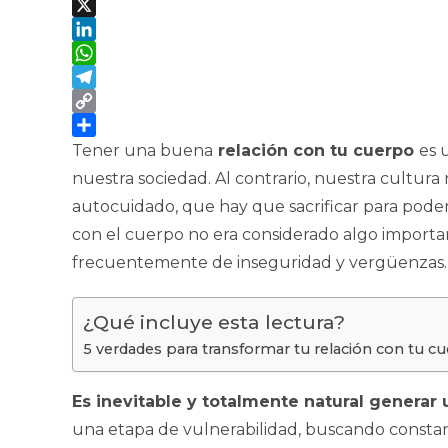
F
a
X
c
L
e
i
W
b
n
h
T
o
k
a
e
C
o
e
t
l
o
C
Tener una buena
relación con tu cuerpo
es 
k
d
s
e
p
o
nuestra sociedad. Al contrario, nuestra cultur
I
A
g
y
m
autocuidado, que hay que sacrificar para poder 
n
p
r
L
p
con el cuerpo no era considerado algo important
p
a
i
a
frecuentemente de inseguridad y vergüenzas
m
n
r
k
t
i
¿Qué incluye esta lectura?
r
5 verdades para transformar tu relación con tu c
Es inevitable y totalmente natural generar
una etapa de vulnerabilidad, buscando constant