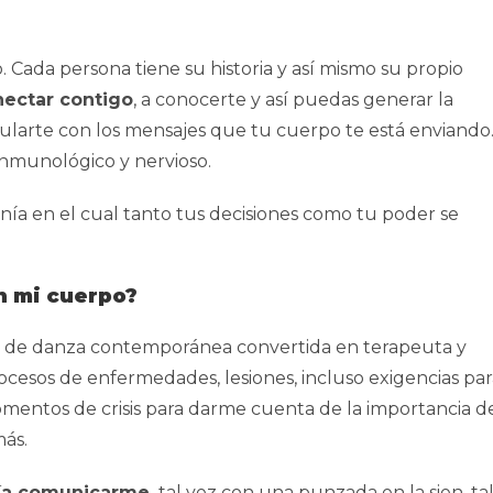
 Cada persona tiene su historia y así mismo su propio
ectar contigo
, a conocerte y así puedas generar la
ncularte con los mensajes que tu cuerpo te está enviando
inmunológico y nervioso.
a en el cual tanto tus decisiones como tu poder se
on mi cuerpo?
a de danza contemporánea convertida en terapeuta y
esos de enfermedades, lesiones, incluso exigencias par
omentos de crisis para darme cuenta de la importancia d
más.
ía comunicarme,
tal vez con una punzada en la sien, ta