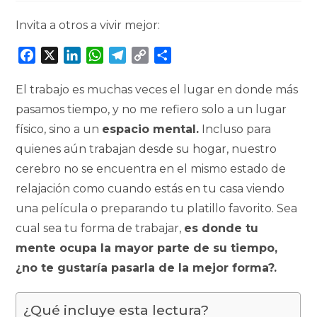
Invita a otros a vivir mejor:
F
X
L
W
T
C
C
a
i
h
e
o
o
c
n
a
l
p
m
El trabajo es muchas veces el lugar en donde más
e
k
t
e
y
p
pasamos tiempo, y no me refiero solo a un lugar
b
e
s
g
L
a
físico, sino a un
espacio mental.
Incluso para
o
d
A
r
i
r
quienes aún trabajan desde su hogar, nuestro
o
I
p
a
n
t
cerebro no se encuentra en el mismo estado de
k
n
p
m
k
i
relajación como cuando estás en tu casa viendo
r
una película o preparando tu platillo favorito. Sea
cual sea tu forma de trabajar,
es donde tu
mente ocupa la mayor parte de su tiempo,
¿no te gustaría pasarla de la mejor forma?.
¿Qué incluye esta lectura?