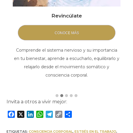
Revincúlate
CONOCE MÁS
s
Comprende el sistema nervioso y su importancia
en tu bienestar, aprende a escucharlo, equilibrarlo y
relajarlo desde el movimiento somático y
consciencia corporal.
Invita a otros a vivir mejor:
F
X
L
W
T
C
C
a
i
h
e
o
o
c
n
a
l
p
m
ETIQUETAS:
CONSCIENCIA CORPORAL
,
ESTRÉS EN EL TRABAJO
,