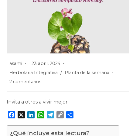
asami
23 abril, 2024
Herbolaria Integrativa
/
Planta de la semana
2 comentarios
Invita a otros a vivir mejor:
F
X
L
W
T
C
C
a
i
h
e
o
o
c
n
a
l
p
m
¿Qué incluye esta lectura?