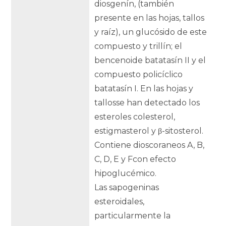
diosgenín, (también
presente en las hojas, tallos
y raíz), un glucósido de este
compuesto y trillín; el
bencenoide batatasín II y el
compuesto policíclico
batatasín I. En las hojas y
tallosse han detectado los
esteroles colesterol,
estigmasterol y β-sitosterol.
Contiene dioscoraneos A, B,
C, D, E y Fcon efecto
hipoglucémico.
Las sapogeninas
esteroidales,
particularmente la