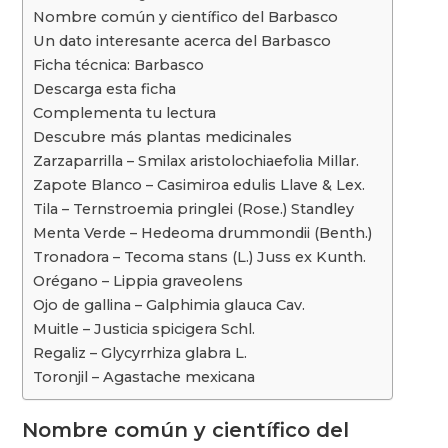
e
k
t
e
y
p
Nombre común y científico del Barbasco
b
e
s
g
L
a
Un dato interesante acerca del Barbasco
o
d
A
r
i
r
Ficha técnica: Barbasco
o
I
p
a
n
t
Descarga esta ficha
k
n
p
m
k
i
Complementa tu lectura
r
Descubre más plantas medicinales
Zarzaparrilla – Smilax aristolochiaefolia Millar.
Zapote Blanco – Casimiroa edulis Llave & Lex.
Tila – Ternstroemia pringlei (Rose.) Standley
Menta Verde – Hedeoma drummondii (Benth.)
Tronadora – Tecoma stans (L.) Juss ex Kunth.
Orégano – Lippia graveolens
Ojo de gallina – Galphimia glauca Cav.
Muitle – Justicia spicigera Schl.
Regaliz – Glycyrrhiza glabra L.
Toronjil – Agastache mexicana
Nombre común y científico del